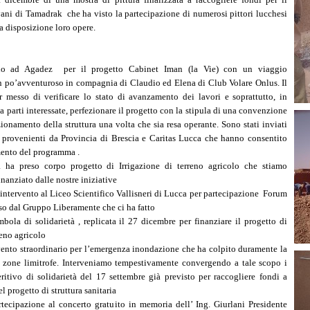
ani di Tamadrak che ha visto la partecipazione di numerosi pittori lucchesi
 disposizione loro opere.
rno ad Agadez per il progetto Cabinet Iman (la Vie) con un viaggio
 po’avventuroso in compagnia di Claudio ed Elena di Club Volare Onlus. Il
r messo di verificare lo stato di avanzamento dei lavori e soprattutto, in
la parti interessate, perfezionare il progetto con la stipula di una convenzione
zionamento della struttura una volta che sia resa operante. Sono stati inviati
o provenienti da Provincia di Brescia e Caritas Lucca che hanno consentito
mento del programma .
a ha preso corpo progetto di Irrigazione di terreno agricolo che stiamo
inanziato dalle nostre iniziative
intervento al Liceo Scientifico Vallisneri di Lucca per partecipazione Forum
sso dal Gruppo Liberamente che ci ha fatto
ola di solidarietà , replicata il 27 dicembre per finanziare il progetto di
reno agricolo
vento straordinario per l’emergenza inondazione che ha colpito duramente la
e zone limitrofe. Interveniamo tempestivamente convergendo a tale scopo i
ritivo di solidarietà del 17 settembre già previsto per raccogliere fondi a
 progetto di struttura sanitaria
rtecipazione al concerto gratuito in memoria dell’ Ing. Giurlani Presidente