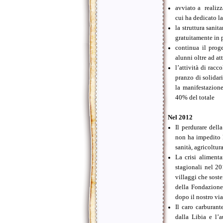
avviato a realizz
cui ha dedicato l
la struttura sanit
gratuitamente in 
continua il prog
alunni oltre ad at
l’attività di rac
pranzo di solidar
la manifestazione
40% del totale
Nel 2012
Il perdurare dell
non ha impedito l
sanità, agricoltur
La crisi aliment
stagionali nel 20
villaggi che sost
della Fondazione
dopo il nostro vi
Il caro carburan
dalla Libia e l’