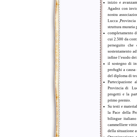
inizio e avanzame
Agadez con invio
nostra associazi
Lucca ,Provincia
struttura muraria
completamento de
cui 2.500 da con
perseguito che 
sostentamento ad 
infine l’esodo dei
il sostegno di i
profughi a causa 
del diploma di tec
Partecipazione a
Provincia di Luc
progetti e la pa
primo premio.
Su testi e materia
la Pace della P
bilingue italian
cammelliere vittim
della situazione 
Organizzazione a