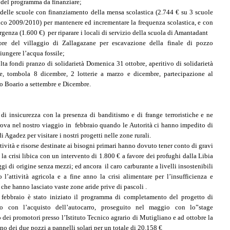
 del programma da finanziare;
e delle scuole con finanziamento della mensa scolastica (2.744 € su 3 scuole
ico 2009/2010) per mantenere ed incrementare la frequenza scolastica, e con
genza (1.600 €) per riparare i locali di servizio della scuola di Amantadant
ore del villaggio di Zallagazane per escavazione della finale di pozzo
iungere l’acqua fossile;
olta fondi pranzo di solidarietà Domenica 31 ottobre, aperitivo di solidarietà
e, tombola 8 dicembre, 2 lotterie a marzo e dicembre, partecipazione al
ro Boario a settembre e Dicembre.
di insicurezza con la presenza di banditismo e di frange terroristiche e ne
ova nel nostro viaggio in febbraio quando le Autorità ci hanno impedito di
di Agadez per visitare i nostri progetti nelle zone rurali.
ività e risorse destinate ai bisogni primari hanno dovuto tener conto di gravi
la crisi libica con un intervento di 1.800 € a favore dei profughi dalla Libia
aggi di origine senza mezzi; ed ancora il caro carburante a livelli insostenibili
 l’attività agricola e a fine anno la crisi alimentare per l’insufficienza e
e che hanno lasciato vaste zone aride prive di pascoli .
 febbraio è stato iniziato il programma di completamento del progetto di
lo con l’acquisto dell’autocarro, proseguito nel maggio con lo”stage
 dei promotori presso l’Istituto Tecnico agrario di Mutigliano e ad ottobre la
no dei due pozzi a pannelli solari per un totale di 20.158 €