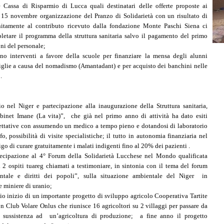
 Cassa di Risparmio di Lucca quali destinatari delle offerte proposte ai
l 15 novembre organizzazione del Pranzo di Solidarietà con un risultato di
itamente al contributo ricevuto dalla fondazione Monte Paschi Siena ci
letare il programma della struttura sanitaria salvo il pagamento del primo
oni del personale;
nno interventi a favore della scuole per finanziare la mensa degli alunni
iglie a causa del nomadismo (Amantadant) e per acquisto dei banchini nelle
.
o nel Niger e partecipazione alla inaugurazione della Struttura sanitaria,
net Imane (La vita)”, che già nel primo anno di attività ha dato esiti
pettative con assumendo un medico a tempo pieno e dotandosi di laboratorio
fo, possibilità di visite specialistiche; il tutto in autonomia finanziaria nel
igo di curare gratuitamente i malati indigenti fino al 20% dei pazienti .
rtecipazione al 4° Forum della Solidarietà Lucchese nel Mondo qualificata
i 2 ospiti tuareg chiamati a testimoniare, in sintonia con il tema del forum
entale e diritti dei popoli”, sulla situazione ambientale del Niger in
 miniere di uranio;
o inizio di un importante progetto di sviluppo agricolo Cooperativa Tartite
on Club Volare Onlus che riunisce 16 agricoltori su 2 villaggi per passare da
i sussistenza ad un’agricoltura di produzione; a fine anno il progetto