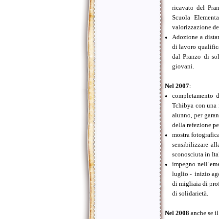
ricavato del Pra
Scuola Elementa
valorizzazione de
Adozione a distan
di lavoro qualifi
dal Pranzo di sol
giovani.
Nel 2007
:
completamento de
Tchibya con una r
alunno, per garan
della refezione p
mostra fotografica
sensibilizzare al
sconosciuta in It
impegno nell’eme
luglio -
inizio ag
di migliaia di pro
di solidarietà.
Nel 2008
anche se il