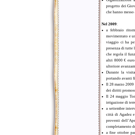
progetto dei Giov
che hanno messo a
Nel 2009
:
a febbraio rito
movimentato e un
viaggio ci ha pe
presenza di tutte 
che regola il fun
altri 8000 € eur
ulteriore avanza
Durante la visit
portando avanti f
Il 28 marzo 2009 
dei diritti promo
Il 24 maggio Tomb
irrigazione di ter
a settembre inter
città di Agadez 
proventi dell’Ape
completamento del
a fine ottobre pa