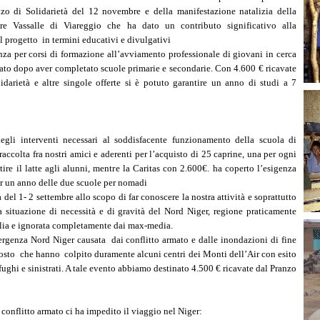
nzo di Solidarietà del 12 novembre e della manifestazione natalizia della
re Vassalle di Viareggio che ha dato un contributo significativo alla
l progetto in termini educativi e divulgativi
za per corsi di formazione all’avviamento professionale di giovani in cerca
cato dopo aver completato scuole primarie e secondarie. Con 4.600 € ricavate
idarietà e altre singole offerte si è potuto garantire un anno di studi a 7
gli interventi necessari al soddisfacente funzionamento della scuola di
accolta fra nostri amici e aderenti per l’acquisto di 25 caprine, una per ogni
tire il latte agli alunni, mentre la Caritas con 2.600€. ha coperto l’esigenza
er un anno delle due scuole per nomadi
 del 1-
2 settembre allo scopo di far conoscere la nostra attività e soprattutto
la situazione di necessità e di gravità del Nord Niger, regione praticamente
alia e ignorata completamente dai max-
media.
rgenza Nord Niger causata dai conflitto armato e dalle inondazioni di fine
osto che hanno colpito duramente alcuni centri dei Monti dell’Air con esito
fughi e sinistrati. A tale evento abbiamo destinato 4.500 € ricavate dal Pranzo
 conflitto armato ci ha impedito il viaggio nel Niger: