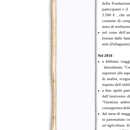
della Fondazione
partecipanti e i
5.500 € , che un
consente di comp
anno di retribuzi
nel corso dell’a
lontani dalle fam
aule (Zallagazan) 
Nel 2010
:
a febbraio viaggi
denominata “Cabi
superiori alle as
di analisi, ecogra
rispetto dell’obbl
a fine aprile pa
dall’intervento d
“Giustizia ambi
conseguenza delle
dal mese di maggi
in partenariato c
un’agricoltura d