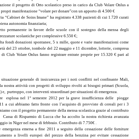
azione il progetto di Orto scolastico preso in carico da Club Volare Onlus a
a propri manifestazione “volare per donare”con un apporto di 4.500 €
aria “Cabinet de Soins Imane” ha registrato 4.338 pazienti di cui 1.720 curati
piena autonomia finanziaria;
etto permanente in favore delle scuole con il sostegno della mensa degli
trezzature scolastiche per complessive 6.550 €;
colta fondi donazioni spontanee, 5 x mille, quote e varie manifestazioni come
ietà del 23 ottobre, tombole del 22 maggio e 11 dicembre, lotterie, compresa
 di Club Volare Onlus fanno registrare entrate proprie per 15.320 € pari al
a situazione generale di insicurezza per i noti conflitti nel confinante Mali,
a nostra attività con progetti di sviluppo rivolti ai bisogni primari (Scuola,
a) e, purtroppo, con interventi straordinari per situazioni di emergenza.
are esplosa nel 1° semestre 2012 per la grave insufficienza delle piogge
11 a cui abbiamo fatto fronte con l’acquisto di provviste di cereali per i 3
eniamo con il progetto permanente della mensa scolastica grazie al contributo
 Cassa di Risparmio di Lucca che ha accolto la nostra richiesta avanzata
aggio in Niger nel mese di febbraio. Contributo di 7.750€ .
te emergenza emersa a fine 2011 a seguito della cessazione delle forniture
aumento a livelli europei del prezzo della benzina per evitare cessazione