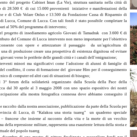
nto del progetto Cabinet Iman (La Vie), struttura sanitaria nella città di
 di 28.500 € di cui 15.000 provenienti iniziative e manifestazioni della
one e di Club Volare Onlus e 13.500 da Fondazione Cassa di Risparmio di
 di Lucca, Comune di Lucca. Con tali fondi è stato possibile completare la
 pari al 50% del programma di intervento;
l progetto di insediamento agricolo Giovani di Tamadrak con 3.600 € di
tributo del Comune di Lucca intervento non meno importante per l’obiettivo
consente con opere e attrezzature il passaggio da un’agricoltura di
una di produzione creare una prospettiva di esistenza dignitosa ed evitare
 giovani verso le periferie delle grandi città e i canali dell’emigrazione;
nterventi minori ma significativi come l’adozione di alunni di famiglie di
del conflitto, il corso di formazione del giovane Hiro per il conseguimento
nico di computer ed altri casi di situazioni di bisogno;
l 3° forum della solidarietà organizzato dalla Scuola della Pace della
ca dal 30 aprile al 3 maggio 2008 con uno spazio espositivo dei nostri
rtecipazione alla mostra fotografica connessa dove abbiamo conseguito il
le raccolto dalla nostra associazione, pubblicazione da parte della Scuola per
rovincia di Lucca, di “Kalakoa una storia tuareg” un quaderno speciale
o – francese che insieme al racconto della vita e la morte di un vecchio
a della repressione militare, rappresenta una esauriente lettura della storia e
attuale del popolo tuareg
 dicembre di una mostra di pittura finalizzata a raccogliere fondi per il