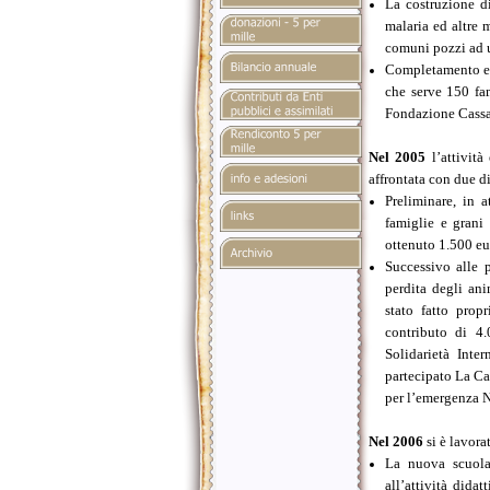
La costruzione d
malaria ed altre 
comuni pozzi ad 
Completamento e s
che serve 150 fa
Fondazione Cassa 
Nel 2005
l’attività
affrontata con due di
Preliminare, in a
famiglie e grani
ottenuto 1.500 eu
Successivo alle 
perdita degli ani
stato fatto prop
contributo di 4
Solidarietà Inte
partecipato La Ca
per l’emergenza N
Nel 2006
si è lavora
La nuova scuola
all’attività dida