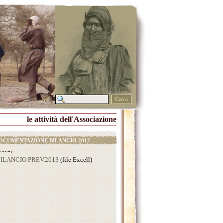
Cerca
le attività dell'Associazione
OCUMENTAZIONE BILANCIO 2012
ILANCIO CONSUNTIVO 2012
(file
xcel)
ELAZIONE AL BILANCIO 2012
(file
ord)
ILANCIO PREV.2013
(file Excell)