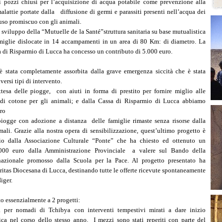
i pozzi chiusi per l’acquisizione di acqua potabile come prevenzione alla
malattie portate dalla diffusione di germi e parassiti presenti nell’acqua dei
uso promiscuo con gli animali.
viluppo della “Mutuelle de la Santé”struttura sanitaria su base mutualistica
miglie dislocate in 14 accampamenti in un area di 80 Km: di diametro. La
di Risparmio di Lucca ha concesso un contributo di 5.000 euro.
 è stata completamente assorbita dalla grave emergenza siccità che è stata
versi tipi di intervento.
ttesa delle piogge, con aiuti in forma di prestito per fornire miglio alle
 di cotone per gli animali; e dalla Cassa di Risparmio di Lucca abbiamo
ro
piogge con adozione a distanza delle famiglie rimaste senza risorse dalla
mali. Grazie alla nostra opera di sensibilizzazione, quest’ultimo progetto è
rio dalla Associazione Culturale “Ponte” che ha chiesto ed ottenuto un
.000 euro dalla Amministrazione Provinciale a valere sul Bando della
rnazionale promosso dalla Scuola per la Pace. Al progetto presentato ha
ritas Diocesana di Lucca, destinando tutte le offerte ricevute spontaneamente
iger.
to essenzialmente a 2 progetti:
 per nomadi di Tchibya con interventi tempestivi mirati a dare inizio
ttica nel corso dello stesso anno. I mezzi sono stati reperiti con parte del