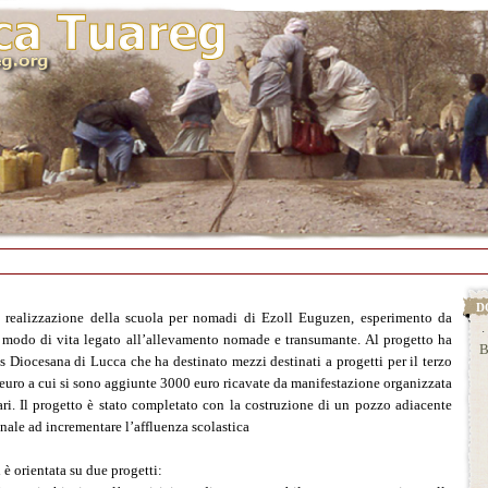
D
la realizzazione della scuola per nomadi di Ezoll Euguzen, esperimento da
l modo di vita legato all’allevamento nomade e transumante. Al progetto ha
s Diocesana di Lucca che ha destinato mezzi destinati a progetti per il terzo
B
uro a cui si sono aggiunte 3000 euro ricavate da manifestazione organizzata
E
ari. Il progetto è stato completato con la costruzione di un pozzo adiacente
R
nale ad incrementare l’affluenza scolastica
W
B
si è orientata su due progetti: