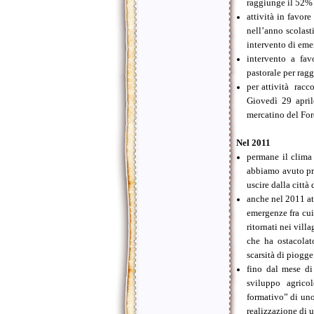
raggiunge il 52%
attività in favor
nell’anno scolast
intervento di emer
intervento a fav
pastorale per ragg
per attività racc
Giovedì 29 april
mercatino del Fo
Nel 2011
permane il clima 
abbiamo avuto pr
uscire dalla città 
anche nel 2011 att
emergenze fra cui 
ritornati nei vill
che ha ostacolato
scarsità di piogg
fino dal mese di
sviluppo agrico
formativo” di uno
realizzazione di u